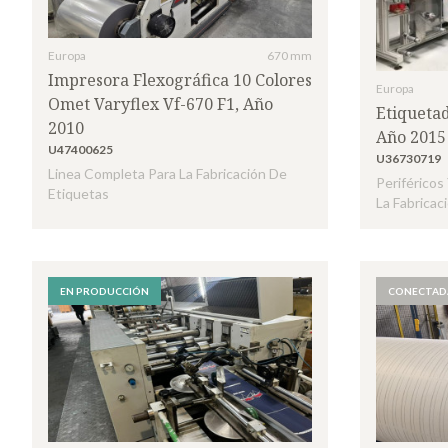
Europa
670 mm
Impresora Flexográfica 10 Colores
Europa
Omet Varyflex Vf-670 F1, Año
Etiqueta
2010
Año 2015
U47400625
U36730719
Linea Completa Para La Fabricación De
Periféricos
Etiquetas
La Fabricac
EN PRODUCCIÓN
CONECTAD