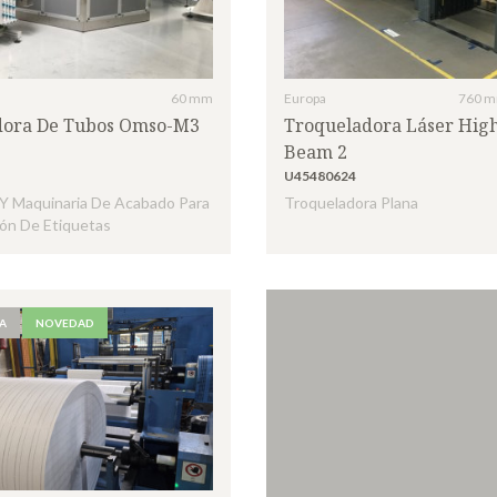
60 mm
Europa
760 m
dora De Tubos Omso-M3
Troqueladora Láser Hig
Beam 2
U45480624
 Y Maquinaria De Acabado Para
Troqueladora Plana
ión De Etiquetas
A
NOVEDAD