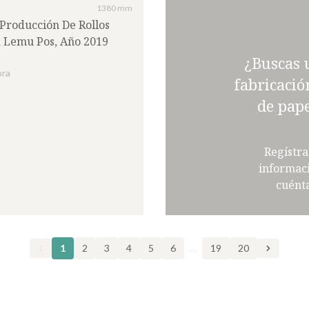
1380 mm
Producción De Rollos
a Lemu Pos, Año 2019
¿Buscas 
ora
fabricació
de pape
Regístra
informac
cuénta
1
2
3
4
5
6
…
19
20