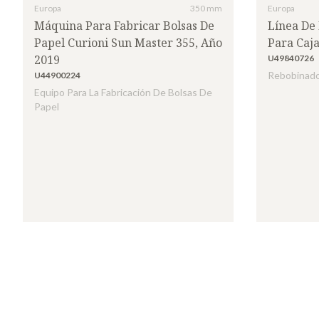
Europa
350 mm
Europa
Máquina Para Fabricar Bolsas De
Línea De 
Papel Curioni Sun Master 355, Año
Para Caj
2019
U49840726
Rebobinad
U44900224
Equipo Para La Fabricación De Bolsas De
Papel